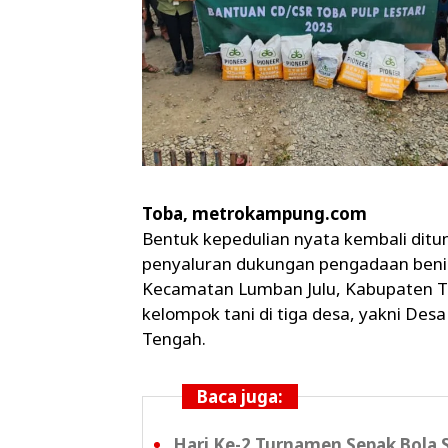
Toba, metrokampung.com
Bentuk kepedulian nyata kembali ditun
penyaluran dukungan pengadaan benih
Kecamatan Lumban Julu, Kabupaten To
kelompok tani di tiga desa, yakni Des
Tengah.
Baca juga:
Hari Ke-2 Turnamen Sepak Bola 