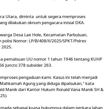
atera Utara, diminta untuk segera memproses
ng dilakukan oknum pengacara inisial DKA.
 warga Desa Lae Hole, Kecamatan Parbuluan,
 polisi Nomor: LP/B/408/X/2025/SPKT/Polres
r 2025.
ana pemalsuan UU nomor 1 tahun 1946 tentang KUHP
6 Juncto 378 subsider 263.
emproses pengaduan kami. Kasus ini telah menjadi
n Mahkamah Agung yang diduga dipalsukan," kata
ld Manik dari Kantor Hukum Ronald Vana Manik SH &
25).
 Armada sebagai kuasa hukumnya dalam perkara lahan