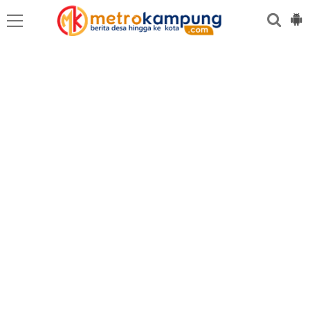
MEDAN
BINJAI
LANGKAT
KARO
DAIRI
SAMOSIR
TAPUT
BATUBARA
DELISERD