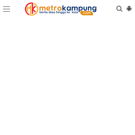
MEDAN
BINJAI
LANGKAT
KARO
DAIRI
SAMOSIR
TAPUT
BATUBARA
DELISERD