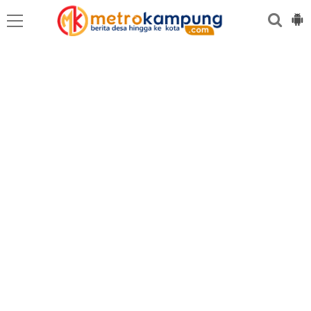
MEDAN
BINJAI
LANGKAT
KARO
DAIRI
SAMOSIR
TAPUT
BATUBARA
DELISERD